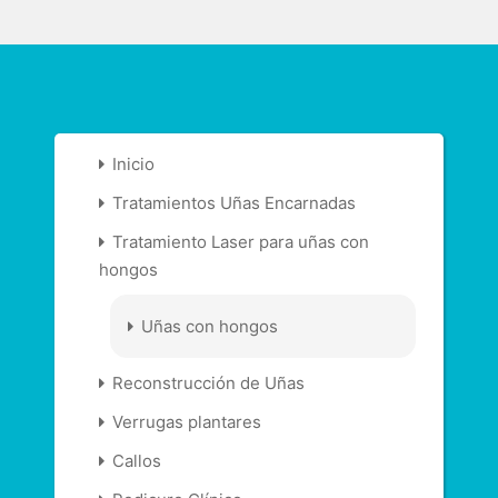
Inicio
Tratamientos Uñas Encarnadas
Tratamiento Laser para uñas con
hongos
Uñas con hongos
Reconstrucción de Uñas
Verrugas plantares
Callos