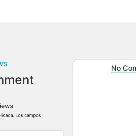
ws
No Com
mment
views
licada.
Los campos