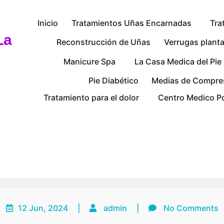
P
Inicio
Tratamientos Uñas Encarnadas
Tra
r
La
i
Reconstrucción de Uñas
Verrugas plant
m
Manicure Spa
La Casa Medica del Pie
a
r
Pie Diabético
Medias de Compre
y
M
Tratamiento para el dolor
Centro Medico P
e
n
u
12 Jun, 2024
|
admin
|
No Comments