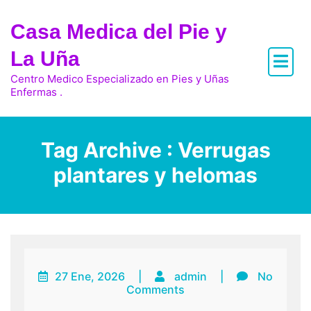
Skip
to
Casa Medica del Pie y
content
La Uña
Centro Medico Especializado en Pies y Uñas
Enfermas .
Tag Archive : Verrugas
plantares y helomas
27 Ene, 2026
|
admin
|
No
Comments