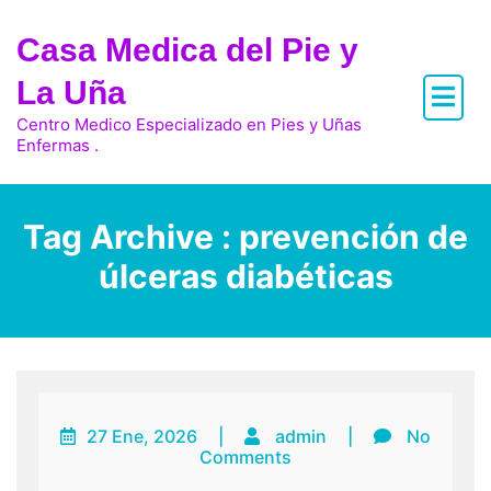
Skip
to
Casa Medica del Pie y
content
La Uña
Centro Medico Especializado en Pies y Uñas
Enfermas .
Tag Archive : prevención de
úlceras diabéticas
27 Ene, 2026
|
admin
|
No
Comments