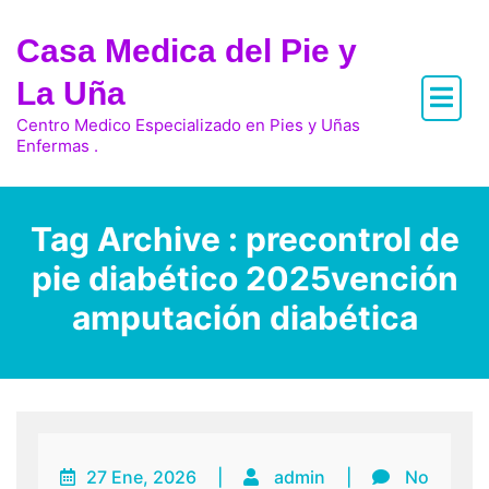
Skip
to
Casa Medica del Pie y
content
La Uña
Centro Medico Especializado en Pies y Uñas
Enfermas .
Tag Archive : precontrol de
pie diabético 2025vención
amputación diabética
27 Ene, 2026
|
admin
|
No