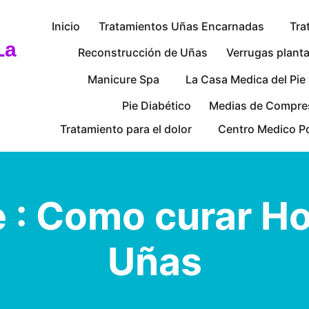
P
Inicio
Tratamientos Uñas Encarnadas
Tra
r
La
i
Reconstrucción de Uñas
Verrugas plant
m
Manicure Spa
La Casa Medica del Pie
a
r
Pie Diabético
Medias de Compre
y
M
Tratamiento para el dolor
Centro Medico P
e
n
u
 : Como curar H
Uñas