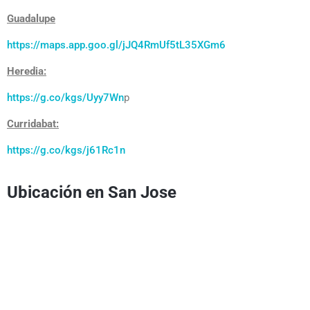
Guadalupe
https://maps.app.goo.gl/jJQ4RmUf5tL35XGm6
Heredia:
https://g.co/kgs/Uyy7Wn
p
Curridabat:
https://g.co/kgs/j61Rc1n
Ubicación en San Jose