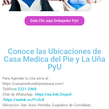
Dale Clic aqui Embajador PyU
Conoce las Ubicaciones de
Casa Medica del Pie y La Uña
PyU
Para Agendar tu cita seria al :
https://casamedicadelpieylauna.com/
Teléfon
o 2221-2968
Chat de WhatsApp :
https://wa.link/2nuyvd
/
https://walink.co/f1c3c8
Ubicación: San José, Heredia, Guayabos de Curridabat ,