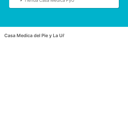
Tienda Casa Medica PyU
Casa Medica del Pie y La Uña - Theme MediHealth by A 