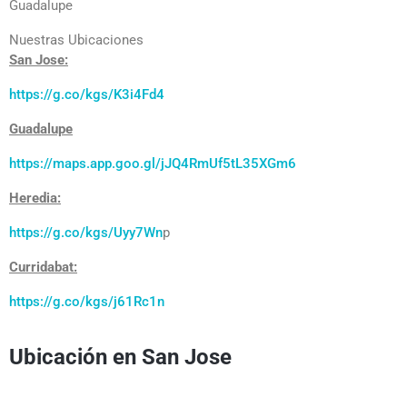
Guadalupe
Nuestras Ubicaciones
San Jose:
https://g.co/kgs/K3i4Fd4
Guadalupe
https://maps.app.goo.gl/jJQ4RmUf5tL35XGm6
Heredia:
https://g.co/kgs/Uyy7Wn
p
Curridabat:
https://g.co/kgs/j61Rc1n
Ubicación en San Jose