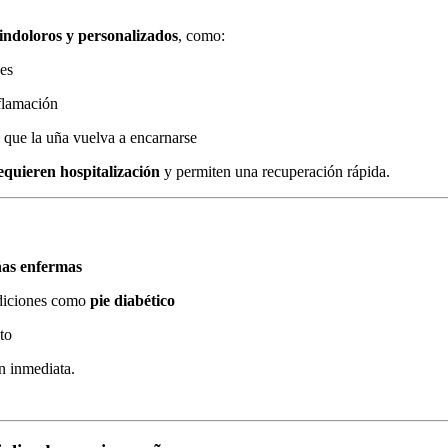
indoloros y personalizados
, como:
ves
flamación
 que la uña vuelva a encarnarse
equieren hospitalización
y permiten una recuperación rápida.
ñas enfermas
ndiciones como
pie diabético
to
n inmediata.