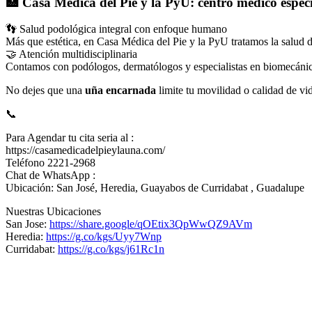
🏥 Casa Médica del Pie y la PyU: centro médico especi
👣 Salud podológica integral con enfoque humano
Más que estética, en Casa Médica del Pie y la PyU tratamos la salud 
🤝 Atención multidisciplinaria
Contamos con podólogos, dermatólogos y especialistas en biomecánica
No dejes que una
uña encarnada
limite tu movilidad o calidad de vi
📞
Para Agendar tu cita seria al :
https://casamedicadelpieylauna.com/
Teléfono 2221-2968
Chat de WhatsApp :
Ubicación: San José, Heredia, Guayabos de Curridabat , Guadalupe
Nuestras Ubicaciones
San Jose:
https://share.google/qOEtix3QpWwQZ9AVm
Heredia:
https://g.co/kgs/Uyy7Wnp
Curridabat:
https://g.co/kgs/j61Rc1n