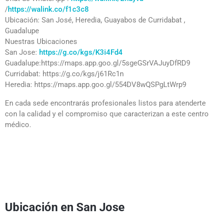
/
https://walink.co/f1c3c8
Ubicación: San José, Heredia, Guayabos de Curridabat ,
Guadalupe
Nuestras Ubicaciones
San Jose:
https://g.co/kgs/K3i4Fd4
Guadalupe:https://maps.app.goo.gl/5sgeGSrVAJuyDfRD9
Curridabat: https://g.co/kgs/j61Rc1n
Heredia: https://maps.app.goo.gl/554DV8wQSPgLtWrp9
En cada sede encontrarás profesionales listos para atenderte
con la calidad y el compromiso que caracterizan a este centro
médico.
Ubicación en San Jose