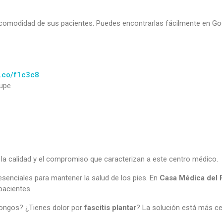
 comodidad de sus pacientes. Puedes encontrarlas fácilmente en G
k.co/f1c3c8
lupe
 la calidad y el compromiso que caracterizan a este centro médico.
senciales para mantener la salud de los pies. En
Casa Médica del P
 pacientes.
ongos? ¿Tienes dolor por
fascitis plantar
? La solución está más ce