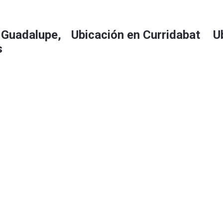
 Guadalupe,
Ubicación en Curridabat
U
s