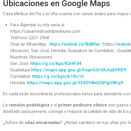
Ubicaciones en Google Maps
Casa Médica del Pie y la Uña cuenta con varias sedes para mayor
Para Agendar tu cita seria al :
https://casamedicadelpieylauna.com
Teléfono 2221-2968
Chat de WhatsApp :
https://walink.co/8d80ar
/https:/
/walin
Ubicación: San José, Heredia, Guayabos de Curridabat , Guada
Nuestras Ubicaciones
San Jose:
https://g.co/kgs/K3i4Fd4
Guadalupe:
https://maps.app.goo.gl/5sgeGSrVAJuyDfRD9
Curridabat:
https://g.co/kgs/j61Rc1n
Heredia:
https://maps.app.goo.gl/554DV8wQSPgLtWrp9
En cada sede encontrarás profesionales listos para atenderte con
La
revisión podológica
y el
primer pedicure clínico
son pasos e
diseñado para prevenir, corregir y mejorar la calidad de vida de los
¿Sufres de
uñas encarnadas
? ¿Notas cambios en tus uñas por h